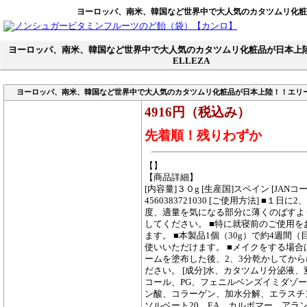
ヨーロッパ、南米、韓国など世界中で大人気のカタツムリ化粧品
ヨーロッパ、南米、韓国など世界中で大人気のカタツムリ化粧品が日本
ELLEZA
ヨーロッパ、南米、韓国など世界中で大人気のカタツムリ化粧品が日本上陸！！エリーザ
4916円（税込み）
先着順！残りわずか
【】
【商品詳細】
[内容量]３０g [生産国]スペイン [JAN
4560383721030 [ご使用方法] ■１日に2
度、適量を気になる部分に薄くのばすよ
してください。 ■特に就寝前のご使用を
ます。 ■本製品1個（30g）で約4週間（
使いいただけます。 ■メイクをする場合
ームを塗布した後、2、3分乾かしてか
ださい。 [成分]水、カタツムリ分泌液、
コール、PG、フェニルベンズイミダゾ
ン酸、コラーゲン、加水分解、エラスチ
ソルベート20、EA、カルボマー、アラ