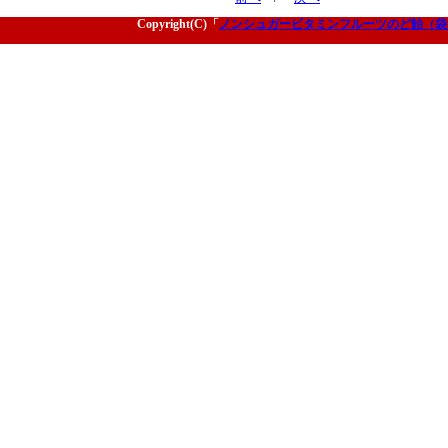
Copyright(C)「
ノンシュガービタミンフルーツのど飴（袋