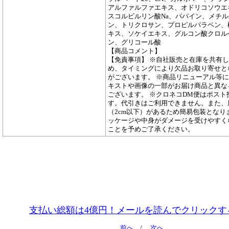
アルファルファエキス、オドリコソウエ
スコルビルリン酸Na、パパイン、メチ
ン、トリクロサン、プロピルパラベン、
キス、ソケイエキス、グルコン酸クロル
ン、グリコール酸
【商品コメント】
【免責事項】 ※自社販売と在庫を共有
め、タイミングにより欠品お取り寄せと
がございます。 ※商品リニューアル等
キストや画像の一部がお届け商品と異な
ございます。 ※クロネコDM便はポスト
す。代引きはご利用できません。また、
（2cm以下）があるため簡易包装となり
ッケージや中身がダメージを受けやすく
ことを予めご了承ください。
支払い総額は4億円！メールを読んでクリックす
前へ
/
次へ